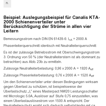
n.
Beispiel: Auslegungsbeispiel für Canalis KTA-
2000 Schienenverteiler unter
Berücksichtigung der Ströme in allen vier
Leitern
Bemessungsstrom nach DIN EN 61439-6: I
= 2000 A
nA
Phasenleiterquerschnitt identisch mit Neutralleiterquerschnitt
Es ist der zulässige Betriebsstrom mit Oberschwingungsstrom
3. Ordnung von 50 % (der Neutralleiterstern ist als dominant zu
betrachten) aus Abb. 23b zu ermitteln.
Zulässige Neutralleiterbelastung: 0,96 x 2000 A = 1920 A
eff
Zulässige Phasenleiterbelastung: 0,76 x 2000 A = 1520 A
eff
Um den Schienenverteiler unter diesen Bedingungen wirksam
gegen Überlast zu schützen, ist beispielsweise der
Überlastschutz „I
” eines Masterpact NW20 Leistungsschalter
r
mit Micrologic 5.0A, Auslöser auf Stufe 0,75 einzustellen, was
einem Überlastauslösestrom von 1500 A entspricht. Der
Neutralleiterschutz ergibt sich dadurch selbstständig mit ca.