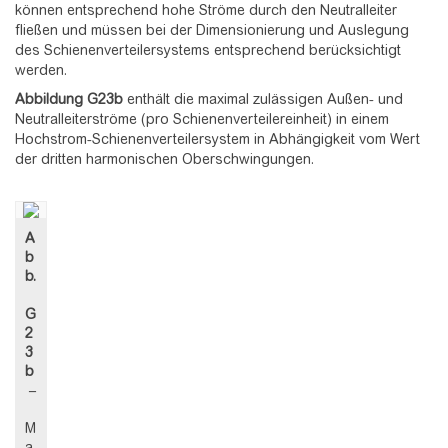
können entsprechend hohe Ströme durch den Neutralleiter
fließen und müssen bei der Dimensionierung und Auslegung
des Schienenverteilersystems entsprechend berücksichtigt
werden.
Abbildung
G23b
enthält die maximal zulässigen Außen- und
Neutralleiterströme (pro Schienenverteilereinheit) in einem
Hochstrom-Schienenverteilersystem in Abhängigkeit vom Wert
der dritten harmonischen Oberschwingungen.
A
b
b.
G
2
3
b
–
M
a