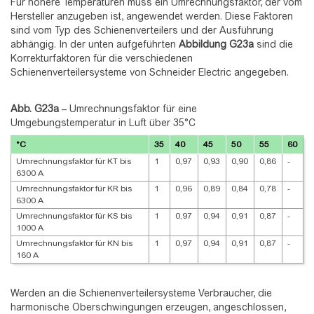
Für höhere Temperaturen muss ein Umrechnungsfaktor, der vom
Hersteller anzugeben ist, angewendet werden. Diese Faktoren
sind vom Typ des Schienenverteilers und der Ausführung
abhängig. In der unten aufgeführten
Abbildung
G23a
sind die
Korrekturfaktoren für die verschiedenen
Schienenverteilersysteme von Schneider Electric angegeben.
Abb. G23a
–
Umrechnungsfaktor für eine
Umgebungstemperatur in Luft über 35°C
°C
35
40
45
50
55
60
Umrechnungsfaktor für KT bis
1
0,97
0,93
0,90
0,86
-
6300 A
Umrechnungsfaktor für KR bis
1
0,96
0,89
0,84
0,78
-
6300 A
Umrechnungsfaktor für KS bis
1
0,97
0,94
0,91
0,87
-
1000 A
Umrechnungsfaktor für KN bis
1
0,97
0,94
0,91
0,87
-
160 A
Werden an die Schienenverteilersysteme Verbraucher, die
harmonische Oberschwingungen erzeugen, angeschlossen,