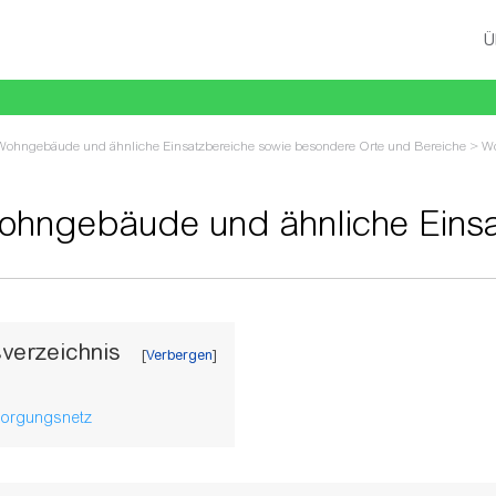
Ü
Wohngebäude und ähnliche Einsatzbereiche sowie besondere Orte und Bereiche
>
Wo
he - Allgemeines
ohngebäude und ähnliche Einsa
u:
Navigation
,
Suche
sverzeichnis
sorgungsnetz