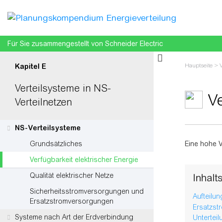
Für Sie zusammengestellt von Schneider Electric
Hauptseite
>
Kapitel E
Verteilsysteme in NS-
Ve
Verteilnetzen
NS-Verteilsysteme
Wechseln z
Grundsätzliches
Eine hohe V
Verfügbarkeit elektrischer Energie
Qualität elektrischer Netze
Inhalt
Sicherheitsstromversorgungen und
Aufteilu
Ersatzstromversorgungen
Ersatzst
Systeme nach Art der Erdverbindung
Untertei