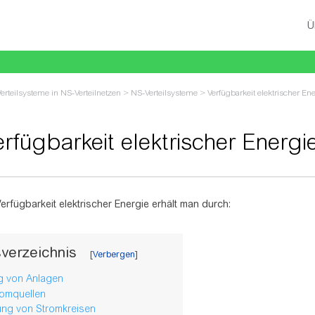
Ü
Verteilsysteme in NS-Verteilnetzen
>
NS-Verteilsysteme
>
Verfügbarkeit elektrischer En
rfügbarkeit elektrischer Energi
u:
Navigation
,
Suche
erfügbarkeit elektrischer Energie erhält man durch:
sverzeichnis
ng von Anlagen
romquellen
lung von Stromkreisen