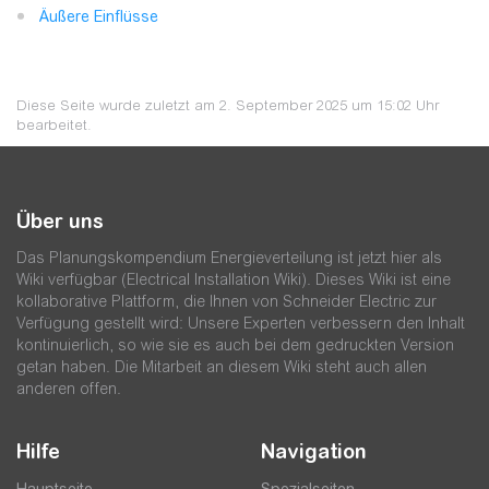
Äußere Einflüsse
Diese Seite wurde zuletzt am 2. September 2025 um 15:02 Uhr
bearbeitet.
Über uns
Das Planungskompendium Energieverteilung ist jetzt hier als
Wiki verfügbar (Electrical Installation Wiki). Dieses Wiki ist eine
kollaborative Plattform, die Ihnen von Schneider Electric zur
Verfügung gestellt wird: Unsere Experten verbessern den Inhalt
kontinuierlich, so wie sie es auch bei dem gedruckten Version
getan haben. Die Mitarbeit an diesem Wiki steht auch allen
anderen offen.
Hilfe
Navigation
Hauptseite
Spezialseiten