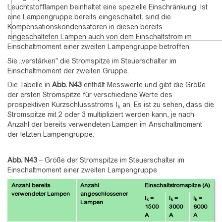
Leuchtstofflampen beinhaltet eine spezielle Einschränkung. Ist
eine Lampengruppe bereits eingeschaltet, sind die
Kompensationskondensatoren in diesen bereits
eingeschalteten Lampen auch von dem Einschaltstrom im
Einschaltmoment einer zweiten Lampengruppe betroffen:
Sie „verstärken” die Stromspitze im Steuerschalter im
Einschaltmoment der zweiten Gruppe.
Die Tabelle in
Abb.
N43
enthält Messwerte und gibt die Größe
der ersten Stromspitze für verschiedene Werte des
prospektiven Kurzschlussstroms I
an. Es ist zu sehen, dass die
k
Stromspitze mit 2 oder 3 multipliziert werden kann, je nach
Anzahl der bereits verwendeten Lampen im Anschaltmoment
der letzten Lampengruppe.
Abb. N43
–
Größe der Stromspitze im Steuerschalter im
Einschaltmoment einer zweiten Lampengruppe
Anzahl bereits
Anzahl
Einschaltstromspitze (A)
verwendeter Lampen
angeschlossener
I
=
I
=
I
=
k
k
k
Lampen
1500
3000
6000
A
A
A