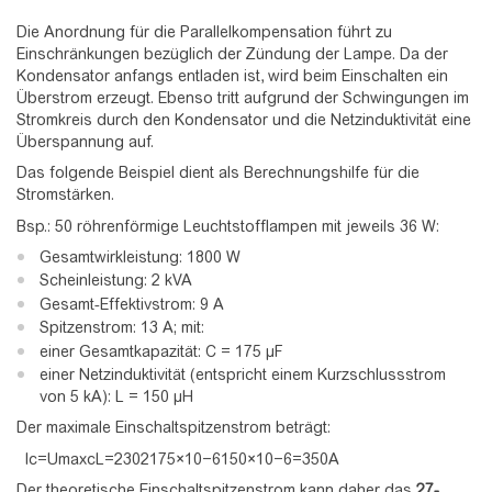
Die Anordnung für die Parallelkompensation führt zu
Einschränkungen bezüglich der Zündung der Lampe. Da der
Kondensator anfangs entladen ist, wird beim Einschalten ein
Überstrom erzeugt. Ebenso tritt aufgrund der Schwingungen im
Stromkreis durch den Kondensator und die Netzinduktivität eine
Überspannung auf.
Das folgende Beispiel dient als Berechnungshilfe für die
Stromstärken.
Bsp.: 50 röhrenförmige Leuchtstofflampen mit jeweils 36 W:
Gesamtwirkleistung: 1800 W
Scheinleistung: 2 kVA
Gesamt-Effektivstrom: 9 A
Spitzenstrom: 13 A; mit:
einer Gesamtkapazität: C = 175 µF
einer Netzinduktivität (entspricht einem Kurzschlussstrom
von 5 kA): L = 150 µH
Der maximale Einschaltspitzenstrom beträgt:
I
c
=
U
m
a
x
c
L
=
2
3
0
2
1
7
5
×
1
0
−
6
1
5
0
×
1
0
−
6
=
3
5
0
A
Der theoretische Einschaltspitzenstrom kann daher das
27-