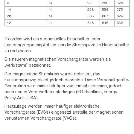
0
14
233
250
320
14
14
558
556
575
28
14
608
607
624
42
14
618
616
632
Trotzdem wird ein sequentielles Einschalten jeder
Lampengruppe empfohlen, um die Stromspitze im Hauptschalter
zu reduzieren.
Die neueren magnetischen Vorschaltgeräte werden als
„verlustarm” bezeichnet.
Der magnetische Stromkreis wurde optimiert, das
Funktionsprinzip bleibt jedoch dasselbe. Diese Vorschaltgeräte-
Generation wird immer häufiger zum Einsatz kommen, jedoch
auch neuen Vorschriften unterliegen (EG-Richtlinie, Energy
Policy Act - USA).
Heutzutage werden immer häufiger elektronische
Vorschaltgeräte (EVGs) eingesetzt anstelle der magnetischen
verlustarmen Vorschaltgeräte (VVGs).