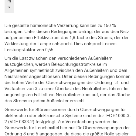
m
s
Die gesamte harmonische Verzerrung kann bis zu 150 %
betragen. Unter diesen Bedingungen beträgt der aus dem Netz
aufgenommen Effektivstrom das 1,8-fache des Stroms, der der
Wirkleistung der Lampe entspricht. Dies entspricht einem
Leistungsfaktor von 0,55.
Um die Last zwischen den verschiedenen Außenleitern
auszugleichen, werden Beleuchtungsstromkreise im
Allgemeinen symmetrisch zwischen den Außenleitern und dem
Neutralleiter angeschlossen. Unter diesen Bedingungen können
die hohen Werte der Oberschwingungen der Ordnung
3
und
Vielfachen von 3 zu einer Überlast des Neutralleiters führen. Im
ungünstigsten Fall tritt ein Neutralleiterstrom auf, der das 3fache
des Stroms in jedem Außenleiter erreicht.
Grenzwerte für Störemissionen durch Oberschwingungen für
elektrische oder elektronische Systeme sind in der IEC 61000-3-
2 (VDE 0838-2) festgelegt. Zur Vereinfachung werden die
Grenzwerte für Leuchtmittel hier nur für Oberschwingungen der
Ordnung 3 und 5 angegeben, da diese die größte Rolle spielen