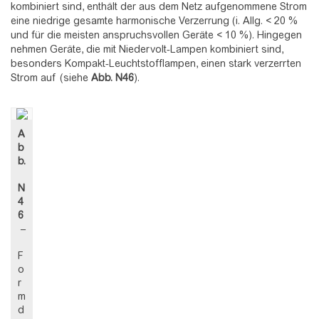
kombiniert sind, enthält der aus dem Netz aufgenommene Strom
eine niedrige gesamte harmonische Verzerrung (i. Allg. < 20 %
und für die meisten anspruchsvollen Geräte < 10 %). Hingegen
nehmen Geräte, die mit Niedervolt-Lampen kombiniert sind,
besonders Kompakt-Leuchtstofflampen, einen stark verzerrten
Strom auf (siehe
Abb.
N46
).
A
b
b.
N
4
6
–
F
o
r
m
d