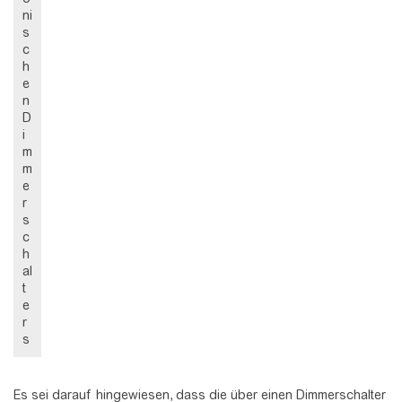
ni
s
c
h
e
n
D
i
m
m
e
r
s
c
h
al
t
e
r
s
Es sei darauf hingewiesen, dass die über einen Dimmerschalter