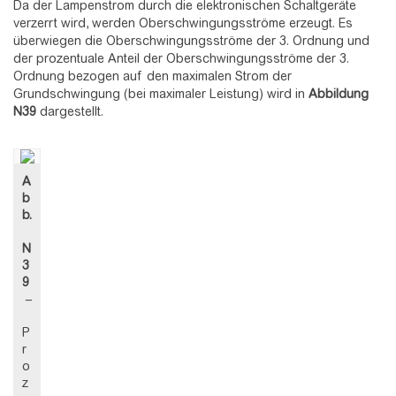
Da der Lampenstrom durch die elektronischen Schaltgeräte
verzerrt wird, werden Oberschwingungsströme erzeugt. Es
überwiegen die Oberschwingungsströme der 3. Ordnung und
der prozentuale Anteil der Oberschwingungsströme der 3.
Ordnung bezogen auf den maximalen Strom der
Grundschwingung (bei maximaler Leistung) wird in
Abbildung
N39
dargestellt.
A
b
b.
N
3
9
–
P
r
o
z