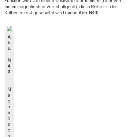
Funktion wird von einer Induktivität übernommen (oder von
einem magnetischen Vorschaltgerät), die in Reihe mit dem
Kolben selbst geschaltet wird (siehe
Abb.
N40
).
A
b
b.
N
4
0
–
M
a
g
n
e
ti
s
c
h