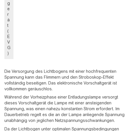
g
e
r
ä
t
(
E
V
G
)
Die Versorgung des Lichtbogens mit einer hochfrequenten
Spannung kann das Flimmern und den Stroboskop-Effekt
vollständig beseitigen. Das elektronische Vorschaltgerät ist
vollkommen geräuschlos.
Während der Vorheizphase einer Entladungslampe versorgt
dieses Vorschaltgerät die Lampe mit einer ansteigenden
Spannung, was einen nahezu konstanten Strom erfordert. Im
Dauerbetrieb regelt es die an der Lampe anliegende Spannung
unabhängig von jeglichen Netzspannungsschwankungen.
Da der Lichtbogen unter optimalen Spannungsbedingungen