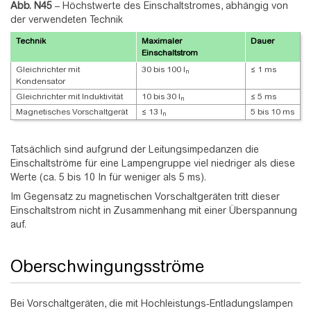
Abb. N45
–
Höchstwerte des Einschaltstromes, abhängig von
der verwendeten Technik
Technik
Maximaler
Dauer
Einschaltstrom
Gleichrichter mit
30 bis 100 I
≤ 1 ms
n
Kondensator
Gleichrichter mit Induktivität
10 bis 30 I
≤ 5 ms
n
Magnetisches Vorschaltgerät
≤ 13 I
5 bis 10 ms
n
Tatsächlich sind aufgrund der Leitungsimpedanzen die
Einschaltströme für eine Lampengruppe viel niedriger als diese
Werte (ca. 5 bis 10 In für weniger als 5 ms).
Im Gegensatz zu magnetischen Vorschaltgeräten tritt dieser
Einschaltstrom nicht in Zusammenhang mit einer Überspannung
auf.
Oberschwingungsströme
Bei Vorschaltgeräten, die mit Hochleistungs-Entladungslampen