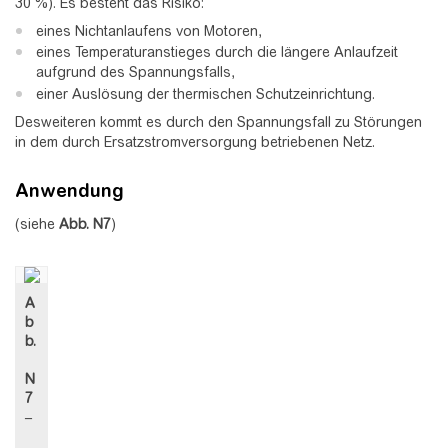
30 %). Es besteht das Risiko:
eines Nichtanlaufens von Motoren,
eines Temperaturanstieges durch die längere Anlaufzeit
aufgrund des Spannungsfalls,
einer Auslösung der thermischen Schutzeinrichtung.
Desweiteren kommt es durch den Spannungsfall zu Störungen
in dem durch Ersatzstromversorgung betriebenen Netz.
Anwendung
(siehe
Abb.
N7
)
A
b
b.
N
7
–