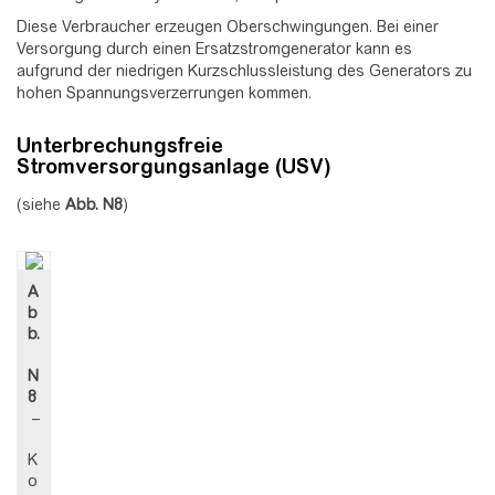
Diese Verbraucher erzeugen Oberschwingungen. Bei einer
Versorgung durch einen Ersatzstromgenerator kann es
aufgrund der niedrigen Kurzschlussleistung des Generators zu
hohen Spannungsverzerrungen kommen.
Unterbrechungsfreie
Stromversorgungsanlage (USV)
(siehe
Abb.
N8
)
A
b
b.
N
8
–
K
o