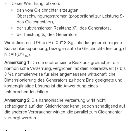
Dieser Wert hängt ab von:
den vom Gleichrichter erzeugten
Oberschwingungsströmen (proportional zur Leistung S
r
des Gleichrichters),
der subtransienten Reaktanz X”
des Generators,
d
der Leistung S
des Generators.
g
Wir definieren
U
'
R
s
c
(
%
)
=
X
d
'
′
S
r
S
g
als die generatoreigene
Kurzschlussspannung, bezogen auf die Gleichrichterleistung, d.
h. t = f(U’R
).
sc
Anmerkung 1
: Da die subtransiente Reaktanz groß ist, ist die
harmonische Verzerrung, verglichen mit dem Toleranzwert (7 bis
8 %), normalerweise für eine angemessene wirtschaftliche
Dimensionierung des Generators zu hoch: Eine geeignete und
kostengünstige Lösung ist die Anwendung eines
entsprechenden Filters.
Anmerkung 2
: Die harmonische Verzerrung wirkt nicht
schädigend auf den Gleichrichter, kann jedoch schädigend auf
die anderen Verbraucher wirken, die parallel zum Gleichrichter
versorgt werden.