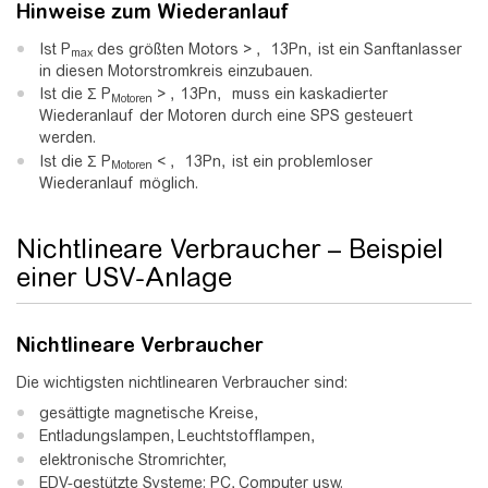
Hinweise zum Wiederanlauf
Ist P
des größten Motors > ,
1
3
P
n
,
ist ein Sanftanlasser
max
in diesen Motorstromkreis einzubauen.
Ist die Σ P
> ,
1
3
P
n
,
muss ein kaskadierter
Motoren
Wiederanlauf der Motoren durch eine SPS gesteuert
werden.
Ist die Σ P
< ,
1
3
P
n
,
ist ein problemloser
Motoren
Wiederanlauf möglich.
Nichtlineare Verbraucher – Beispiel
einer USV-Anlage
Nichtlineare Verbraucher
Die wichtigsten nichtlinearen Verbraucher sind:
gesättigte magnetische Kreise,
Entladungslampen, Leuchtstofflampen,
elektronische Stromrichter,
EDV-gestützte Systeme: PC, Computer usw.