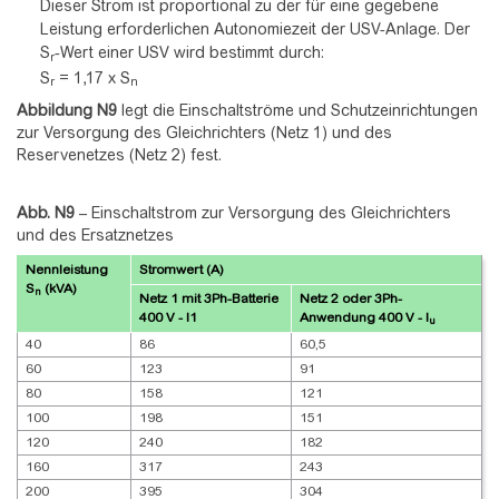
Dieser Strom ist proportional zu der für eine gegebene
Leistung erforderlichen Autonomiezeit der USV-Anlage. Der
S
-Wert einer USV wird bestimmt durch:
r
S
= 1,17 x S
r
n
Abbildung
N9
legt die Einschaltströme und Schutzeinrichtungen
zur Versorgung des Gleichrichters (Netz 1) und des
Reservenetzes (Netz 2) fest.
Abb. N9
–
Einschaltstrom zur Versorgung des Gleichrichters
und des Ersatznetzes
Nennleistung
Stromwert (A)
S
(kVA)
n
Netz 1 mit 3Ph-Batterie
Netz 2 oder 3Ph-
400 V - I1
Anwendung 400 V - I
u
40
86
60,5
60
123
91
80
158
121
100
198
151
120
240
182
160
317
243
200
395
304