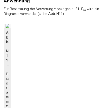
Anwendung
Zur Bestimmung der Verzerrung τ bezogen auf U’R
wird ein
sc
Diagramm verwendet (siehe
Abb.
N11
).
A
b
b.
N
1
1
–
D
ia
g
r
a
m
m
z