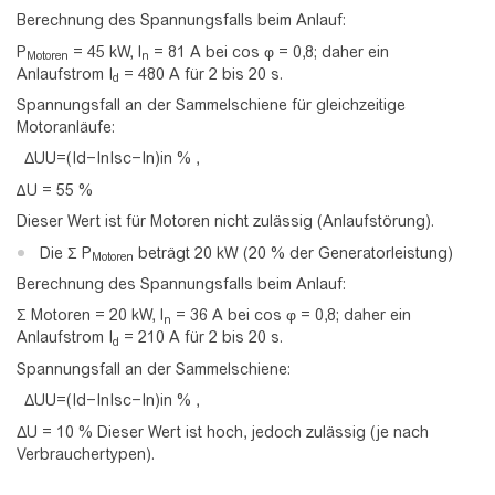
Berechnung des Spannungsfalls beim Anlauf:
P
= 45 kW, I
= 81 A bei cos φ = 0,8; daher ein
Motoren
n
Anlaufstrom I
= 480 A für 2 bis 20 s.
d
Spannungsfall an der Sammelschiene für gleichzeitige
Motoranläufe:
Δ
U
U
=
(
I
d
−
I
n
I
s
c
−
I
n
)
i
n
%
,
∆U = 55 %
Dieser Wert ist für Motoren nicht zulässig (Anlaufstörung).
Die Σ P
beträgt 20 kW (20 % der Generatorleistung)
Motoren
Berechnung des Spannungsfalls beim Anlauf:
Σ Motoren = 20 kW, I
= 36 A bei cos φ = 0,8; daher ein
n
Anlaufstrom I
= 210 A für 2 bis 20 s.
d
Spannungsfall an der Sammelschiene:
Δ
U
U
=
(
I
d
−
I
n
I
s
c
−
I
n
)
i
n
%
,
ΔU = 10 % Dieser Wert ist hoch, jedoch zulässig (je nach
Verbrauchertypen).