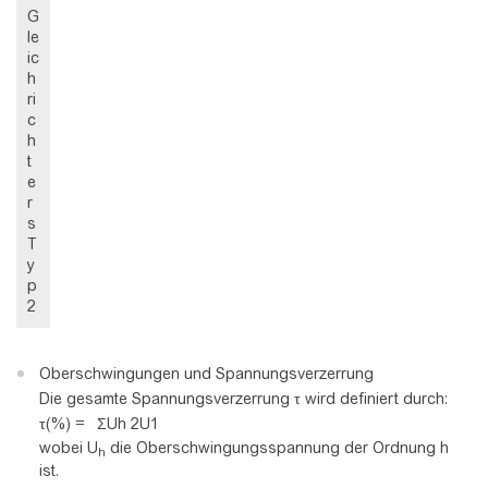
G
le
ic
h
ri
c
h
t
e
r
s
T
y
p
2
Oberschwingungen und Spannungsverzerrung
Die gesamte Spannungsverzerrung τ wird definiert durch:
τ(%) =
Σ
U
h
2
U
1
wobei U
die Oberschwingungsspannung der Ordnung h
h
ist.