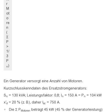
r
M
ot
o
re
n
(
Σ
P
>
1/
3
P
)
n
Ein Generator versorgt eine Anzahl von Motoren.
Kurzschlusskenndaten des Ersatzstromgenerators:
S
= 130 kVA; Leistungsfaktor: 0,8; I
= 150 A = P
= 104 kW
n
n
n
x’
= 20 % (z. B.), daher I
= 750 A.
d
sc
Die Σ P
beträgt 45 kW (45 % der Generatorleistung)
Motoren