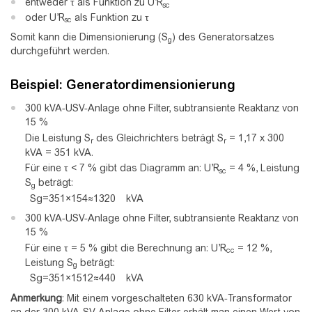
entweder τ als Funktion zu U’R
sc
oder U’R
als Funktion zu τ
sc
Somit kann die Dimensionierung (S
) des Generatorsatzes
g
durchgeführt werden.
Beispiel: Generatordimensionierung
300 kVA-USV-Anlage ohne Filter, subtransiente Reaktanz von
15 %
Die Leistung S
des Gleichrichters beträgt S
= 1,17 x 300
r
r
kVA = 351 kVA.
Für eine τ < 7 % gibt das Diagramm an: U’R
= 4 %, Leistung
sc
S
beträgt:
g
S
g
=
3
5
1
×
1
5
4
≈
1
3
2
0
kVA
300 kVA-USV-Anlage ohne Filter, subtransiente Reaktanz von
15 %
Für eine τ = 5 % gibt die Berechnung an: U’R
= 12 %,
cc
Leistung S
beträgt:
g
S
g
=
3
5
1
×
1
5
1
2
≈
4
4
0
kVA
Anmerkung
: Mit einem vorgeschalteten 630 kVA-Transformator