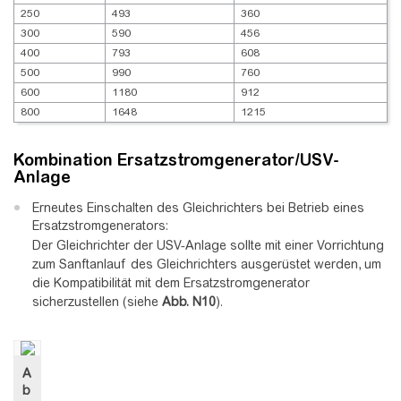
250
493
360
300
590
456
400
793
608
500
990
760
600
1180
912
800
1648
1215
Kombination Ersatzstromgenerator/USV-
Anlage
Erneutes Einschalten des Gleichrichters bei Betrieb eines
Ersatzstromgenerators:
Der Gleichrichter der USV-Anlage sollte mit einer Vorrichtung
zum Sanftanlauf des Gleichrichters ausgerüstet werden, um
die Kompatibilität mit dem Ersatzstromgenerator
sicherzustellen (siehe
Abb.
N10
).
A
b