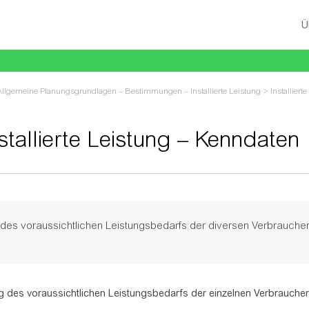
Ü
Allgemeine Planungsgrundlagen – Bestimmungen – Installierte Leistung
>
Installier
stallierte Leistung – Kenndaten
u:
Navigation
,
Suche
des voraussichtlichen Leistungsbedarfs der diversen Verbraucher: e
g des voraussichtlichen Leistungsbedarfs der einzelnen Verbraucher b