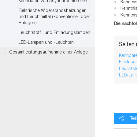
Kenndaten von Asynchronmotoren
Kenntnis
Kenntnis
Elektrische Widerstandsheizungen
Kenntnis
und Leuchtmittel (konventionell oder
Halogen)
Die nachfo
Leuchtstoff.- und Entladungslampen
LED-Lampen und -Leuchten
Seiten
Gesamtleistungsaufnahme einer Anlage
Kenndat
Elektris
Leuchtst
LED-Lam
Tei