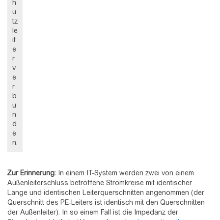
h
u
tz
le
it
e
r
v
e
r
b
u
n
d
e
n.
Zur Erinnerung
: In einem IT-System werden zwei von einem
Außenleiterschluss betroffene Stromkreise mit identischer
Länge und identischen Leiterquerschnitten angenommen (der
Querschnitt des PE-Leiters ist identisch mit den Querschnitten
der Außenleiter). In so einem Fall ist die Impedanz der