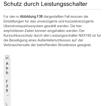
Schutz durch Leistungsschalter
Für den in
Abbildung
F38
dargestellten Fall müssen die
Einstellungen für das unverzögerte und kurzzeitverzögerte
Überstromauslösesystem gewählt werden. Die hier
empfohlenen Zeiten können eingehalten werden. Der
Kurzschlussschutz durch den Leistungsschalter NSX160 ist für
die Beseitigung eines Außenleiterschlusses auf der
Verbraucherseite der betreffenden Stromkreise geeignet.
A
b
b.
F
3
8
–
L