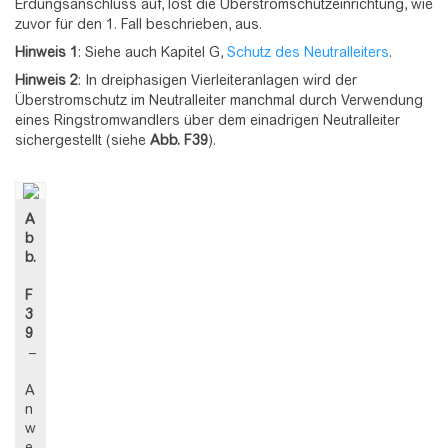
Erdungsanschluss auf, löst die Überstromschutzeinrichtung, wie
zuvor für den 1. Fall beschrieben, aus.
Hinweis 1
: Siehe auch Kapitel G,
Schutz des Neutralleiters
.
Hinweis 2
: In dreiphasigen Vierleiteranlagen wird der
Überstromschutz im Neutralleiter manchmal durch Verwendung
eines Ringstromwandlers über dem einadrigen Neutralleiter
sichergestellt (siehe
Abb.
F39
).
A
b
b.
F
3
9
–
A
n
w
e