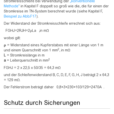
Stromkreisschleife bei Verwendung der
„konventionelle
Methode”
in Kapitel F doppelt so groß wie die, die für einen der
Stromkreise im TN-System berechnet wurde (siehe Kapitel F,
Beispiel zu Abb.F17
).
Der Widerstand der Stromkreisschleife errechnet sich aus:
F
G
H
J
=
2
R
J
H
=
2
ρ
L
a
,in mΩ
wobei gilt:
ρ
= Widerstand eines Kupferstabes mit einer Länge von 1 m
2
und einem Querschnitt von 1 mm
, in mΩ
L
= Stromkreislänge in m
2
a
= Leiterquerschnitt in mm
FGHJ = 2 x 22,5 x 50/35 = 64,3 mΩ
und der Schleifenwiderstand B, C, D, E, F, G, H, J beträgt 2 x 64,3
= 129 mΩ.
Der Fehlerstrom beträgt daher
0
,
8
×
3
×
2
3
0
×
1
0
3
/
1
2
9
=
2
4
7
0
A
.
Schutz durch Sicherungen